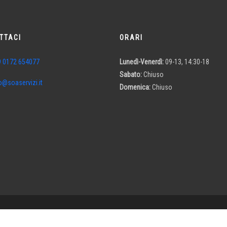
TTACI
ORARI
9 0172 654077
Lunedì-Venerdì:
09-13, 14:30-18
Sabato:
Chiuso
o@soaservizi.it
Domenica:
Chiuso
SOA SERVIZI S.R.L. - P.I. 03076100043 - SO