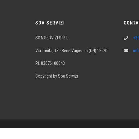
SOA SERVIZI
CONTA
SOA SERVIZI S.R.L.
+3
Via Trinità, 13 - Bene Vagienna (CN) 12041
inf
P.I. 03076100043
Copyright by Soa Servizi