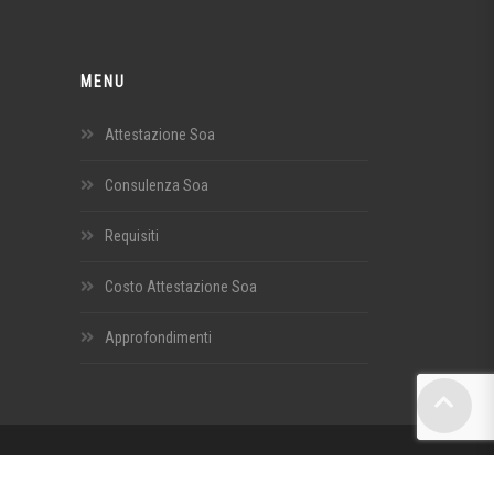
MENU
Attestazione Soa
Consulenza Soa
Requisiti
Costo Attestazione Soa
Approfondimenti
ASERVIZI@LAMIAPEC.IT -
CREDITS
|
PRIVACY
|
TERMINI